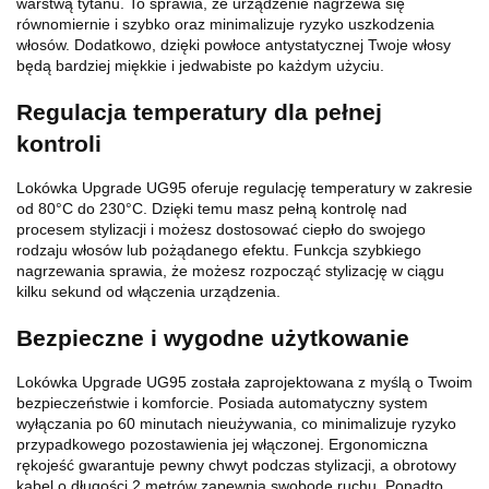
warstwą tytanu. To sprawia, że ​​urządzenie nagrzewa się
równomiernie i szybko oraz minimalizuje ryzyko uszkodzenia
włosów. Dodatkowo, dzięki powłoce antystatycznej Twoje włosy
będą bardziej miękkie i jedwabiste po każdym użyciu.
Regulacja temperatury dla pełnej
kontroli
Lokówka Upgrade UG95 oferuje regulację temperatury w zakresie
od 80°C do 230°C. Dzięki temu masz pełną kontrolę nad
procesem stylizacji i możesz dostosować ciepło do swojego
rodzaju włosów lub pożądanego efektu. Funkcja szybkiego
nagrzewania sprawia, że ​​możesz rozpocząć stylizację w ciągu
kilku sekund od włączenia urządzenia.
Bezpieczne i wygodne użytkowanie
Lokówka Upgrade UG95 została zaprojektowana z myślą o Twoim
bezpieczeństwie i komforcie. Posiada automatyczny system
wyłączania po 60 minutach nieużywania, co minimalizuje ryzyko
przypadkowego pozostawienia jej włączonej. Ergonomiczna
rękojeść gwarantuje pewny chwyt podczas stylizacji, a obrotowy
kabel o długości 2 metrów zapewnia swobodę ruchu. Ponadto,