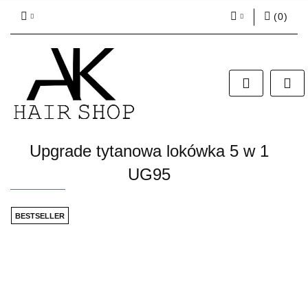
(
0
)
Zaloguj się
Zarejestruj się
Dodaj zgłoszenie
Zgody cookies
Upgrade tytanowa lokówka 5 w 1
UG95
BESTSELLER