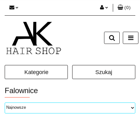
(
0
)
Zaloguj się
Zarejestruj się
Dodaj zgłoszenie
Zgody cookies
Kategorie
Szukaj
Falownice