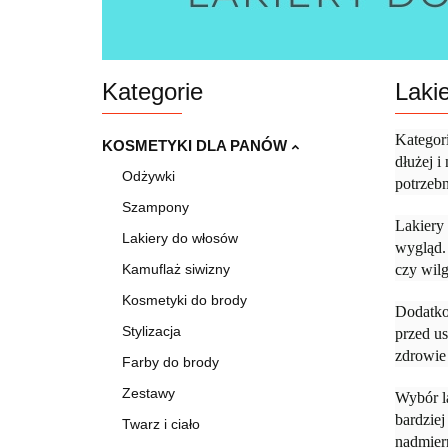
Kategorie
Laki
Kategor
KOSMETYKI DLA PANÓW
dłużej i
Odżywki
potrzeb
Szampony
Lakiery 
Lakiery do włosów
wygląd.
Kamuflaż siwizny
czy wil
Kosmetyki do brody
Dodatkow
Stylizacja
przed us
zdrowie
Farby do brody
Zestawy
Wybór la
bardziej
Twarz i ciało
nadmier