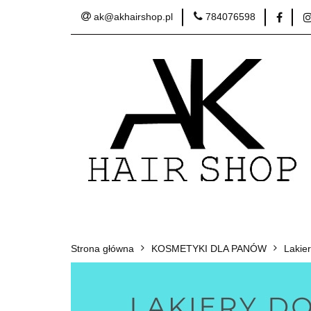
ak@akhairshop.pl
784076598
Kategorie
Zo
Sprzęt fryzjerski
Kategorie
Zobacz
Promocje
Bes
Strona główna
KOSMETYKI DLA PANÓW
Lakie