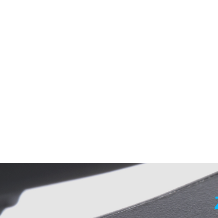
Upgrade
Szczotka duża
pneumatyczna
95.00
f
srednica 80 mm
UG38
Upgrade PNEUMATIC
CUSHION Szeroka
Pneumatyczna szczotka do
86.00
rozczesywania fryzjerska
UG39