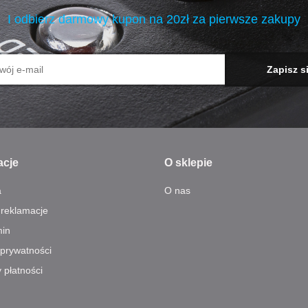
I odbierz darmowy kupon na 20zł za pierwsze zakupy
acje
O sklepie
a
O nas
 reklamacje
in
 prywatności
 płatności