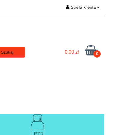
Strefa klienta
rki
Zaloguj się
Zarejestruj się
Dodaj zgłoszenie
Zgody cookies
0,00 zł
0
Dla Panów
Dla Pań