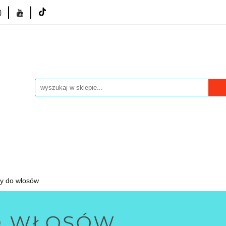
bacz
Promocje
Bestsellery
Kontakt
Nasze Ma
Dla Panów
Dla Pań
tsellery
Kontakt
Nasze Marki
Sprzęt fryzjerski
ry do włosów