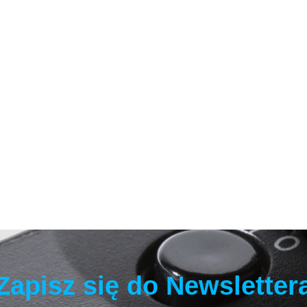
Z.one Simply
Upgrade Szczotka
Smooth&Car
SMOOTHING
szampon
72.00
ryzjerska do
wygładzając
79.00
rozczesywania,
250ml
UG101
Milk Shake Lifestyling Eco
Strong Hairspray, silnie
utrwalający lakier eco do
103.60
włosów farbowanych, 250 ml
Zapisz się do Newsletter