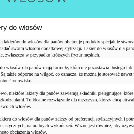
ery do włosów
ia lakierów do włosów dla panów obejmuje produkty specjalnie stwo
 nadać swoim włosom dodatkowej stylizacji. Lakier do włosów dla panów
ne, zwłaszcza w przypadku krótszych fryzur męskich.
do włosów dla panów mają formułę, która nie pozostawia tłustego lub 
 Są także odporne na wilgoć, co oznacza, że można je stosować nawet
gotne środowisko.
o, niektóre lakiery dla panów zawierają składniki pielęgnujące, któr
zkodzeniami. To idealne rozwiązanie dla mężczyzn, którzy chcą utrwali
 swoich włosów.
kieru do włosów dla panów zależy od preferencji stylizacyjnych i po
 elastycznych, naturalnych wykończeń. Ważne jest również, aby używa
nego obciążenia włosów.