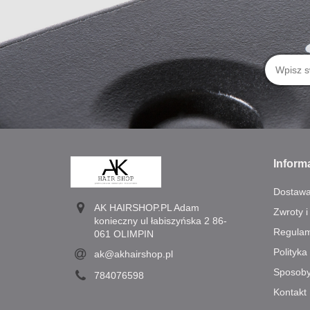
Inform
Dostaw
AK HAIRSHOP.PL Adam
Zwroty i
konieczny ul łabiszyńska 2 86-
Regulam
061 OLIMPIN
Polityka
ak@akhairshop.pl
Sposoby
784076598
Kontakt