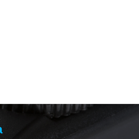
 Zen
e
Z.one Milk_Shake
Z.one Milk_Shake
Glistening Argan Oil
szampon z olejkiem
y
organiczny olejek
arganowym do
300.00
79.00
arganowy 250ml
włosów suchych
300ml
a