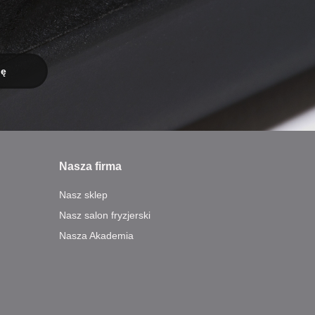
Nasza firma
Nasz sklep
Nasz salon fryzjerski
Nasza Akademia