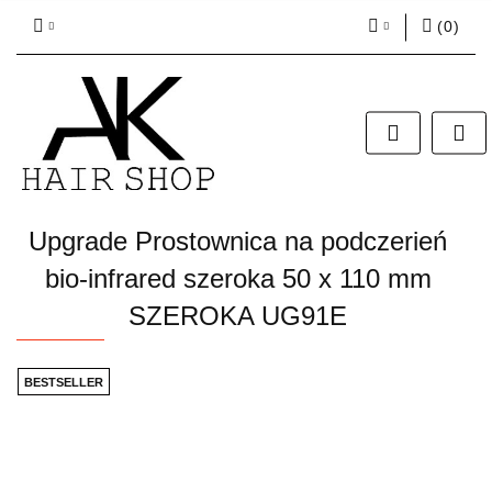
(
0
)
Zaloguj się
Zarejestruj się
Dodaj zgłoszenie
Zgody cookies
Upgrade Prostownica na podczerień
bio-infrared szeroka 50 x 110 mm
SZEROKA UG91E
BESTSELLER