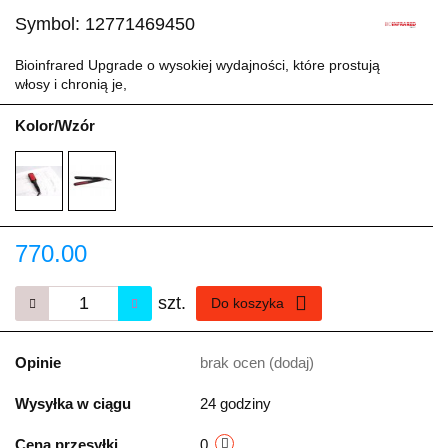
Symbol:
12771469450
Bioinfrared Upgrade o wysokiej wydajności, które prostują
włosy i chronią je,
Kolor/Wzór
770.00
szt.
Do koszyka
Opinie
brak ocen
(dodaj)
Wysyłka w ciągu
24 godziny
Cena przesyłki
0