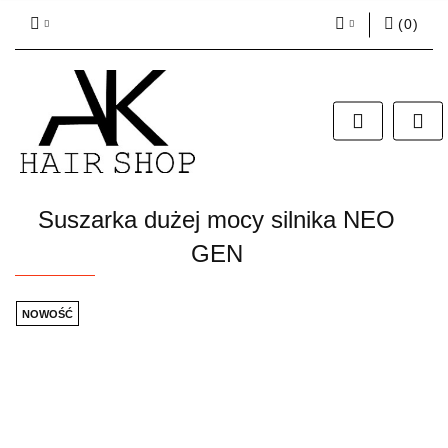
(
0
)
Zaloguj się
Zarejestruj się
Dodaj zgłoszenie
Zgody cookies
Suszarka dużej mocy silnika NEO
GEN
NOWOŚĆ