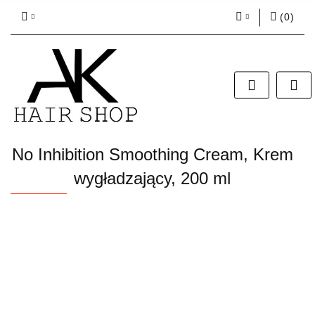
(
0
)
Zaloguj się
Zarejestruj się
Dodaj zgłoszenie
Zgody cookies
No Inhibition Smoothing Cream, Krem
wygładzający, 200 ml