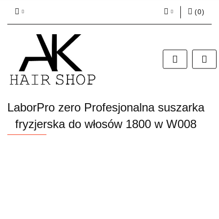
(
0
)
Zaloguj się
Zarejestruj się
Dodaj zgłoszenie
Zgody cookies
LaborPro zero Profesjonalna suszarka
fryzjerska do włosów 1800 w W008