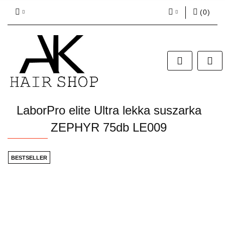
(
0
)
Zaloguj się
Zarejestruj się
Dodaj zgłoszenie
Zgody cookies
LaborPro elite Ultra lekka suszarka
ZEPHYR 75db LE009
BESTSELLER