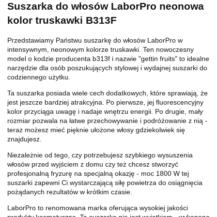
Suszarka do włosów LaborPro neonowa
kolor truskawki B313F
Przedstawiamy Państwu suszarkę do włosów LaborPro w
intensywnym, neonowym kolorze truskawki. Ten nowoczesny
model o kodzie producenta b313f i nazwie "gettin fruits" to idealne
narzędzie dla osób poszukujących stylowej i wydajnej suszarki do
codziennego użytku.
Ta suszarka posiada wiele cech dodatkowych, które sprawiają, że
jest jeszcze bardziej atrakcyjna. Po pierwsze, jej fluorescencyjny
kolor przyciąga uwagę i nadaje wnętrzu energii. Po drugie, mały
rozmiar pozwala na łatwe przechowywanie i podróżowanie z nią -
teraz możesz mieć pięknie ułożone włosy gdziekolwiek się
znajdujesz.
Niezależnie od tego, czy potrzebujesz szybkiego wysuszenia
włosów przed wyjściem z domu czy też chcesz stworzyć
profesjonalną fryzurę na specjalną okazję - moc 1800 W tej
suszarki zapewni Ci wystarczającą siłę powietrza do osiągnięcia
pożądanych rezultatów w krótkim czasie.
LaborPro to renomowana marka oferująca wysokiej jakości
produkty kosmetyczne. Ta suszarka nie jest wyjątkiem - wykonana