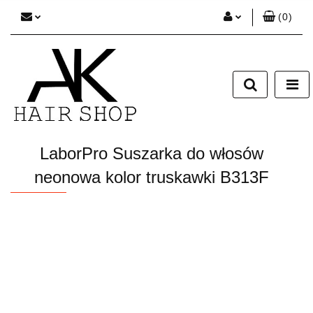
(
0
)
Zaloguj się
Zarejestruj się
Dodaj zgłoszenie
Zgody cookies
LaborPro Suszarka do włosów
neonowa kolor truskawki B313F