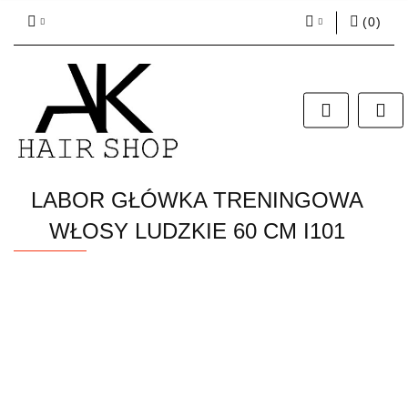
(
0
)
Zaloguj się
Zarejestruj się
Dodaj zgłoszenie
Zgody cookies
LABOR GŁÓWKA TRENINGOWA
WŁOSY LUDZKIE 60 CM I101