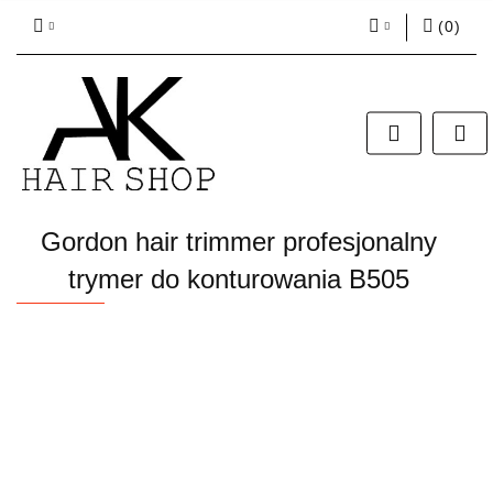
(
0
)
Zaloguj się
Zarejestruj się
Dodaj zgłoszenie
Zgody cookies
Gordon hair trimmer profesjonalny
trymer do konturowania B505