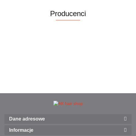
fryzjerska
farbowanych,
UG39
Producenci
250 ml
Dane adresowe
Informacje