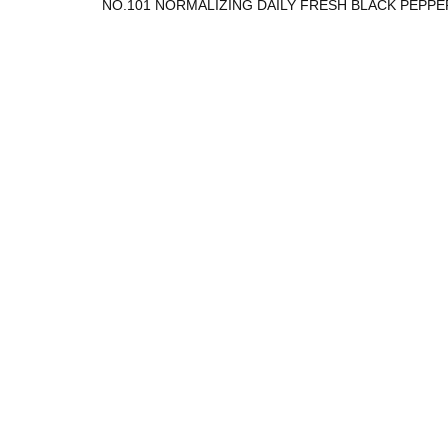
NO.101 NORMALIZING DAILY FRESH BLACK PEPPER już 
Everlasting
Everlasting
Odżywka do
Bonds
Bonds
naprawy
Repair
Leave In
137.60
Everlasting
172.00
szampon
172.00
Treatment
Bonds 250
300 ml
B315 LAB
100 ml
ml
Suszarka o
mocy niewi