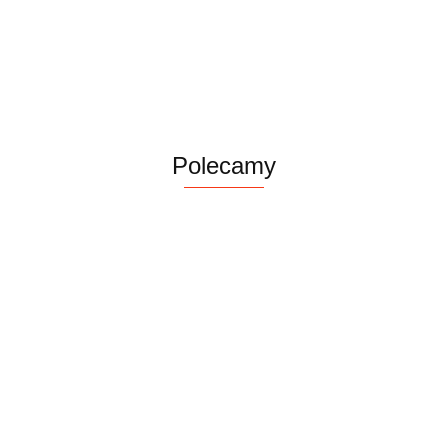
Lakier do włosów
74.00
RNADO
zwiększający
objętość, 400 ml
Polecamy
Z.one Simply
Upgrade Szczotka
Smooth&Car