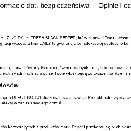
formacje dot. bezpieczeństwa
Opinie i o
IZING DAILY FRESH BLACK PEPPER, który zapewni Twoim włosom co
gnacji włosów, a linia DAILY to gwarancja kompleksowej dbałości o kond
ku, barwników, mydła ani olejów mineralnych - dzięki temu możesz 
lnych składnikach sprawi, że Twoje włosy będą zdrowsze i bardziej lśni
włosów
zampon DEPOT NO.101 doskonale się sprawdzi. Produkt pełnowymiarowy 
e efekty w zaciszu swojego domu!
ientów korzystających z produktów marki Depot i przekonaj się o ich 