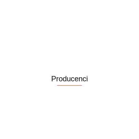
SMOOTHING
szampon
72.00
ryzjerska do
wygładzając
79.00
rozczesywania,
250ml
UG101
Milk Shake Lifestyling Eco
Strong Hairspray, silnie
utrwalający lakier eco do
103.60
włosów farbowanych, 250 ml
Producenci