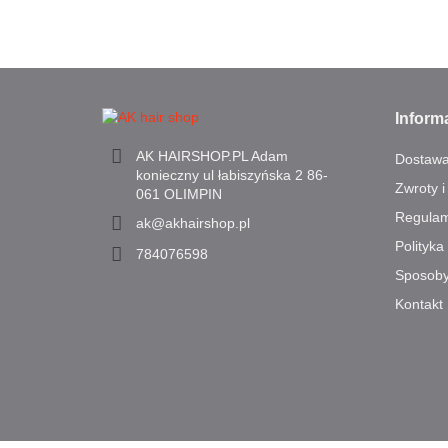
Inform
AK HAIRSHOP.PL Adam
Dostaw
konieczny ul łabiszyńska 2 86-
Zwroty i
061 OLIMPIN
Regulam
ak@akhairshop.pl
Polityka
784076598
Sposoby
Kontakt