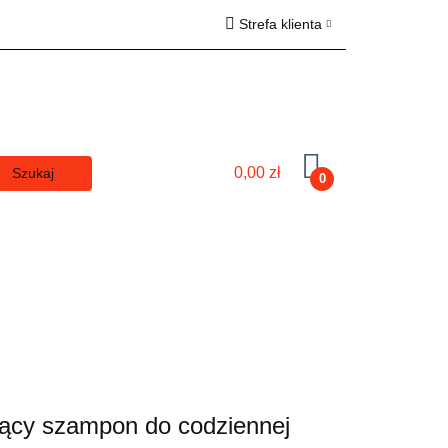
Strefa klienta
ki
Zaloguj się
Zarejestruj się
Dodaj zgłoszenie
Zgody cookies
0,00 zł
0
Dla Panów
Dla Pań
ujący szampon do codziennej