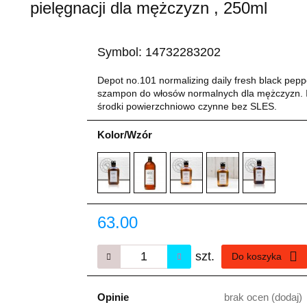
pielęgnacji dla mężczyzn , 250ml
Symbol:
14732283202
Depot no.101 normalizing daily fresh black pepp
szampon do włosów normalnych dla mężczyzn. I
środki powierzchniowo czynne bez SLES.
Kolor/Wzór
63.00
szt.
Do koszyka
Opinie
brak ocen
(dodaj)