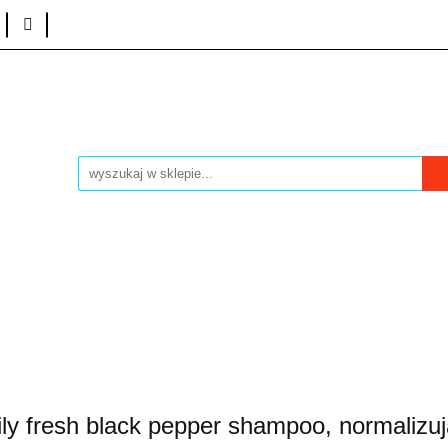
acz
Promocje
Bestsellery
Kontakt
Nasze Mar
Dla Panów
Dla Pań
sellery
Kontakt
Nasze Marki
Sprzęt fryzjerski
ily fresh black pepper shampoo, normaliz