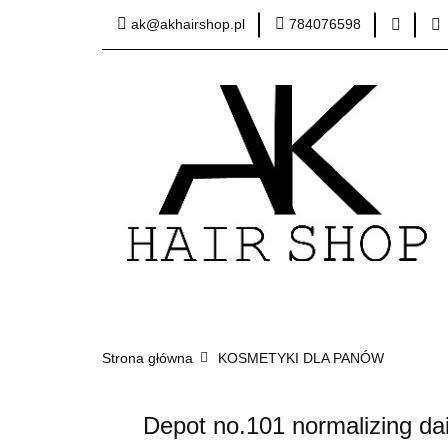
ak@akhairshop.pl
784076598
Kategorie
Zob
Sprzęt fryzjerski
Kategorie
Zobacz
Promocje
Best
Strona główna
KOSMETYKI DLA PANÓW
Depot no.101 normalizing da