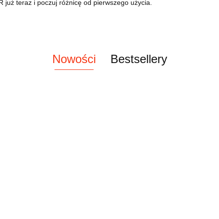
teraz i poczuj różnicę od pierwszego użycia.
Nowości
Bestsellery
Depot No.
502, masło
do brody i
80.00
Depot No.204 Hair
wąsów,
Treatment Oil,
OR PRO
30ml
No Inhibition
odżywcza oliwka
 wysokiej
92.00
Volumizer Hairspray,
do włosów, 30 ml
arygodnie