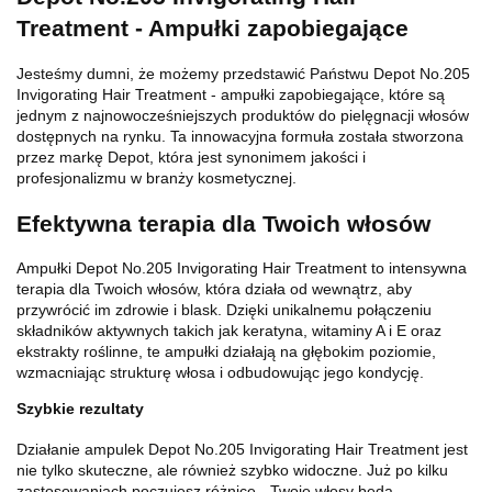
Treatment - Ampułki zapobiegające
Jesteśmy dumni, że możemy przedstawić Państwu Depot No.205
Invigorating Hair Treatment - ampułki zapobiegające, które są
jednym z najnowocześniejszych produktów do pielęgnacji włosów
dostępnych na rynku. Ta innowacyjna formuła została stworzona
przez markę Depot, która jest synonimem jakości i
profesjonalizmu w branży kosmetycznej.
Efektywna terapia dla Twoich włosów
Ampułki Depot No.205 Invigorating Hair Treatment to intensywna
terapia dla Twoich włosów, która działa od wewnątrz, aby
przywrócić im zdrowie i blask. Dzięki unikalnemu połączeniu
składników aktywnych takich jak keratyna, witaminy A i E oraz
ekstrakty roślinne, te ampułki działają na głębokim poziomie,
wzmacniając strukturę włosa i odbudowując jego kondycję.
Szybkie rezultaty
Działanie ampulek Depot No.205 Invigorating Hair Treatment jest
nie tylko skuteczne, ale również szybko widoczne. Już po kilku
zastosowaniach poczujesz różnicę - Twoje włosy będą