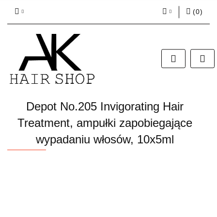
(
0
)
Zaloguj się
Zarejestruj się
Dodaj zgłoszenie
Zgody cookies
Depot No.205 Invigorating Hair
Treatment, ampułki zapobiegające
wypadaniu włosów, 10x5ml