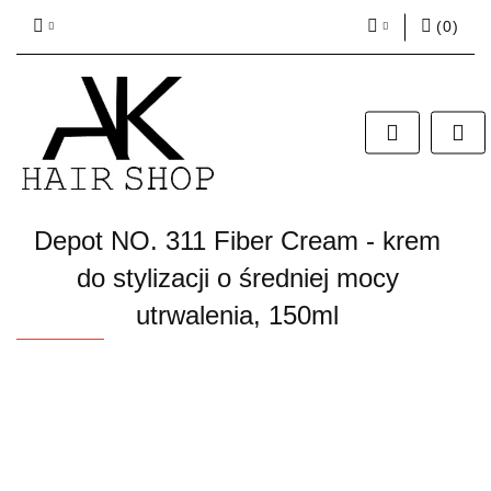
(
0
)
Zaloguj się
Zarejestruj się
Dodaj zgłoszenie
Zgody cookies
Depot NO. 311 Fiber Cream - krem
do stylizacji o średniej mocy
utrwalenia, 150ml