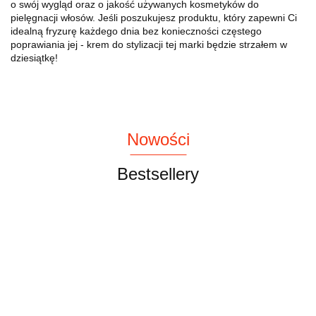
o swój wygląd oraz o jakość używanych kosmetyków do
pielęgnacji włosów. Jeśli poszukujesz produktu, który zapewni Ci
idealną fryzurę każdego dnia bez konieczności częstego
poprawiania jej - krem do stylizacji tej marki będzie strzałem w
dziesiątkę!
Nowości
Bestsellery
Depot
No.
Dep
Everlasting
Odżywka
Everlasting
502,
No.