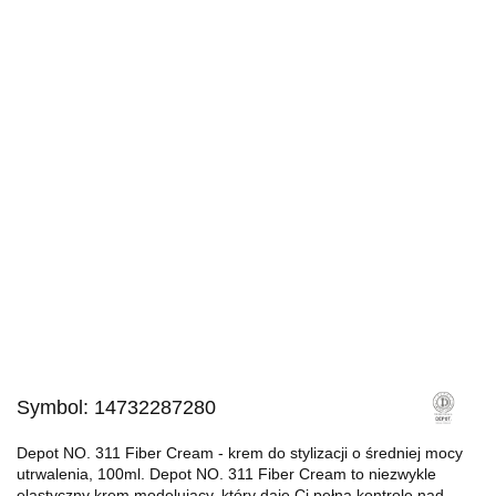
Symbol:
14732287280
Depot NO. 311 Fiber Cream - krem do stylizacji o średniej mocy
utrwalenia, 100ml. Depot NO. 311 Fiber Cream to niezwykle
elastyczny krem modelujący, który daje Ci pełną kontrolę nad