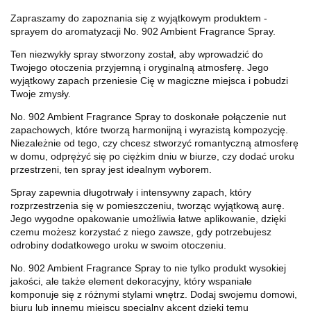
Zapraszamy do zapoznania się z wyjątkowym produktem -
sprayem do aromatyzacji No. 902 Ambient Fragrance Spray.
Ten niezwykły spray stworzony został, aby wprowadzić do
Twojego otoczenia przyjemną i oryginalną atmosferę. Jego
wyjątkowy zapach przeniesie Cię w magiczne miejsca i pobudzi
Twoje zmysły.
No. 902 Ambient Fragrance Spray to doskonałe połączenie nut
zapachowych, które tworzą harmonijną i wyrazistą kompozycję.
Niezależnie od tego, czy chcesz stworzyć romantyczną atmosferę
w domu, odprężyć się po ciężkim dniu w biurze, czy dodać uroku
przestrzeni, ten spray jest idealnym wyborem.
Spray zapewnia długotrwały i intensywny zapach, który
rozprzestrzenia się w pomieszczeniu, tworząc wyjątkową aurę.
Jego wygodne opakowanie umożliwia łatwe aplikowanie, dzięki
czemu możesz korzystać z niego zawsze, gdy potrzebujesz
odrobiny dodatkowego uroku w swoim otoczeniu.
No. 902 Ambient Fragrance Spray to nie tylko produkt wysokiej
jakości, ale także element dekoracyjny, który wspaniale
komponuje się z różnymi stylami wnętrz. Dodaj swojemu domowi,
biuru lub innemu miejscu specjalny akcent dzięki temu