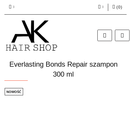
(
0
)
Zaloguj się
Zarejestruj się
Dodaj zgłoszenie
Zgody cookies
Everlasting Bonds Repair szampon
300 ml
NOWOŚĆ