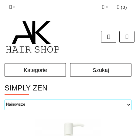
(
0
)
Zaloguj się
Zarejestruj się
Dodaj zgłoszenie
Zgody cookies
Kategorie
Szukaj
SIMPLY ZEN